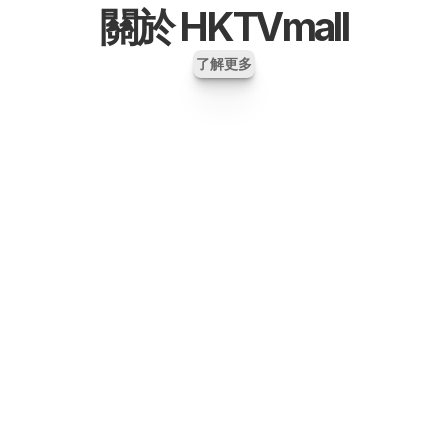
關於 HKTVmall
了解更多
About HKTVmall
Plan Details
Merchant Winning 
Successful Cases of 
Formula
merchants
FAQ
Partnership Seminar